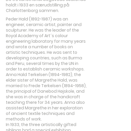
holdt i 1933 en særudstilling på
Charlottenborg sammen.
Peder Hald
(1892-1987)
was an
engineer, ceramic artist, painter and
sculpturer. He was the leader of the
Royal Academy of Art´s colour
engineering laboratory for many years
and wrote a number of books on
artistic techniques. He was sent to
developing countries, such as Burma
and Peru, several times by the UN in
order to establish ceramic workshops.
Anna Hald Terkelsen
(1894-1982)
, the
elder sister of Margrethe Hald, was
married to Frede Terkelsen
(1894-1958)
,
the principal of Danebod Højskole, and
she was in charge of the handicraft
teaching there for 34 years. Anna also
assisted Margrethe in her exploration
of ancient textile techniques and
methods of work.
In 1933, the three artistically gifted
siblings had a special exhibition