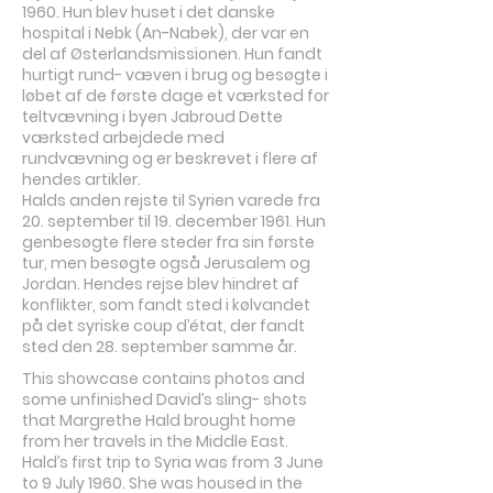
1960. Hun blev huset i det danske
hospital i Nebk (An-Nabek), der var en
del af Østerlandsmissionen. Hun fandt
hurtigt rund- væven i brug og besøgte i
løbet af de første dage et værksted for
teltvævning i byen Jabroud Dette
værksted arbejdede med
rundvævning og er beskrevet i flere af
hendes artikler.
Halds anden rejste til Syrien varede fra
20. september til 19. december 1961. Hun
genbesøgte flere steder fra sin første
tur, men besøgte også Jerusalem og
Jordan. Hendes rejse blev hindret af
konflikter, som fandt sted i kølvandet
på det syriske coup d’état, der fandt
sted den 28. september samme år.
This showcase contains photos and
some unfinished David’s sling- shots
that Margrethe Hald brought home
from her travels in the Middle East.
Hald’s first trip to Syria was from 3 June
to 9 July 1960. She was housed in the