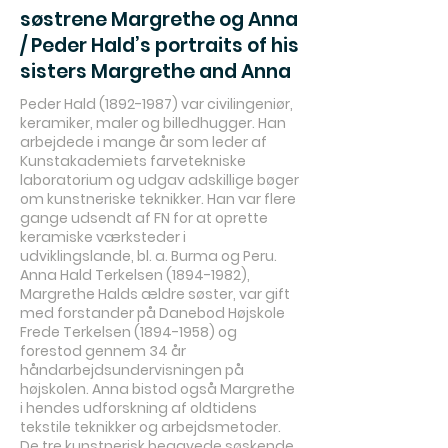
søstrene Margrethe og Anna
/ Peder Hald’s portraits of his
sisters Margrethe and Anna
Peder Hald
(1892-1987)
var civilingeniør,
keramiker, maler og billedhugger. Han
arbejdede i mange år som leder af
Kunstakademiets farvetekniske
laboratorium og udgav adskillige bøger
om kunstneriske teknikker. Han var flere
gange udsendt af FN for at oprette
keramiske værksteder i
udviklingslande, bl. a. Burma og Peru.
Anna Hald Terkelsen
(1894-1982)
,
Margrethe Halds ældre søster, var gift
med forstander på Danebod Højskole
Frede Terkelsen
(1894-1958)
og
forestod gennem 34 år
håndarbejdsundervisningen på
højskolen. Anna bistod også Margrethe
i hendes udforskning af oldtidens
tekstile teknikker og arbejdsmetoder.
De tre kunstnerisk begavede søskende