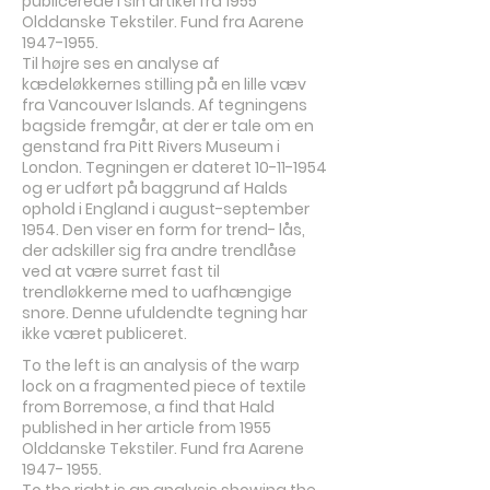
publicerede i sin artikel fra 1955
Olddanske Tekstiler. Fund fra Aarene
1947-1955
.
Til højre ses en analyse af
kædeløkkernes stilling på en lille væv
fra Vancouver Islands. Af tegningens
bagside fremgår, at der er tale om en
genstand fra Pitt Rivers Museum i
London. Tegningen er dateret
10-11-1954
og er udført på baggrund af Halds
ophold i England i august-september
1954. Den viser en form for trend- lås,
der adskiller sig fra andre trendlåse
ved at være surret fast til
trendløkkerne med to uafhængige
snore. Denne ufuldendte tegning har
ikke været publiceret.
To the left is an analysis of the warp
lock on a fragmented piece of textile
from Borremose, a find that Hald
published in her article from 1955
Olddanske Tekstiler. Fund fra Aarene
1947- 1955
.