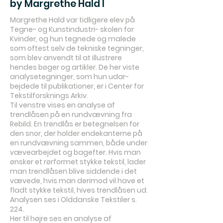
by Margrethe Hald I
Margrethe Hald var tidligere elev på
Tegne- og Kunstindustri- skolen for
Kvinder, og hun tegnede og malede
som oftest selv de tekniske tegninger,
som blev anvendt til at illustrere
hendes bøger og artikler. De her viste
analysetegninger, som hun udar-
bejdede til publikationer, er i Center for
Tekstilforsknings Arkiv.
Til venstre vises en analyse af
trendlåsen på en rundvævning fra
Rebild. En trendlås er betegnelsen for
den snor, der holder endekanterne på
en rundvævning sammen, både under
vævearbejdet og bagefter. Hvis man
ønsker et rørformet stykke tekstil, lader
man trendlåsen blive siddende i det
vævede, hvis man derimod vil have et
fladt stykke tekstil, hives trendlåsen ud.
Analysen ses i Olddanske Tekstiler s.
224.
Her til højre ses en analyse af