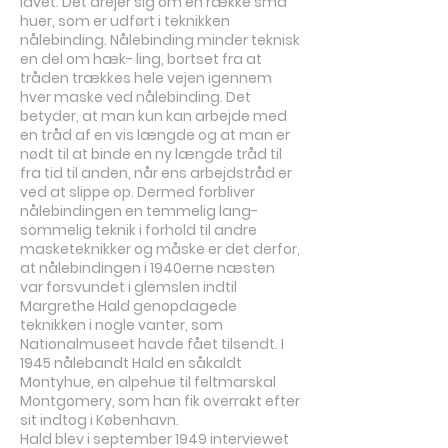
lavet. Det drejer sig om en række små
huer, som er udført i teknikken
nålebinding. Nålebinding minder teknisk
en del om hæk- ling, bortset fra at
tråden trækkes hele vejen igennem
hver maske ved nålebinding. Det
betyder, at man kun kan arbejde med
en tråd af en vis længde og at man er
nødt til at binde en ny længde tråd til
fra tid til anden, når ens arbejdstråd er
ved at slippe op. Dermed forbliver
nålebindingen en temmelig lang-
sommelig teknik i forhold til andre
masketeknikker og måske er det derfor,
at nålebindingen i 1940erne næsten
var forsvundet i glemslen indtil
Margrethe Hald genopdagede
teknikken i nogle vanter, som
Nationalmuseet havde fået tilsendt. I
1945 nålebandt Hald en såkaldt
Montyhue, en alpehue til feltmarskal
Montgomery, som han fik overrakt efter
sit indtog i København.
Hald blev i september 1949 interviewet