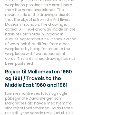
To the right is an analysis showing the
warp loops’ positions on a small loom
from the Vancouver Islands. The
reverse side of the drawing indicates
that the object is from the Pitt Rivers
Museum in London. The drawing is
dated
10-11-1954
and was made on the
basis of Hald’s stay in England in
August-September 1954. It shows a sort
of warp lock that differs from other
warp locks by being fastened to the
warp loops with two independent
cords. This unfinished drawing has not
been published.
Rejser til Mellemøsten 1960
og 1961 / Travels to the
Middle East 1960 and 1961
I denne montre ses fotos og nogle
påbegyndte Davidslynger, som
Margrethe Hald havde med hjem fra
sine rejser i Mellemøsten. Halds første
rejse til Syrien varede fra 3. juni til 9. juli